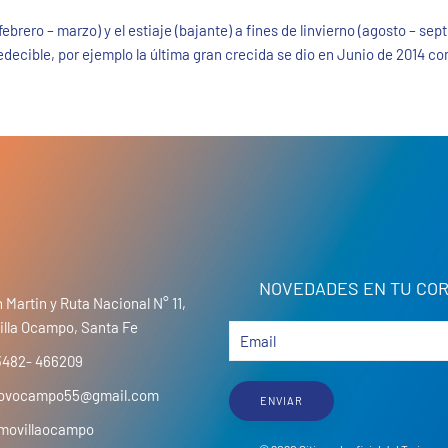
febrero – marzo) y el estiaje (bajante) a fines de linvierno (agosto – sep
redecible, por ejemplo la última gran crecida se dio en Junio de 2014 com
NOVEDADES EN TU COR
 Martin y Ruta Nacional N° 11,
illa Ocampo, Santa Fe
3482- 466209
movocampo55@gmail.com
ENVIAR
movillaocampo