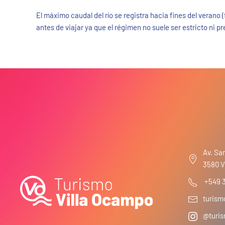
El máximo caudal del río se registra hacia fines del verano (
antes de viajar ya que el régimen no suele ser estricto ni p
Av. San
3580 V
+549 
turis
@turis