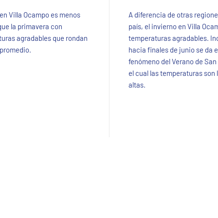
 en Villa Ocampo es menos
A diferencia de otras regione
 que la primavera con
país, el invierno en Villa Oc
uras agradables que rondan
temperaturas agradables. In
 promedio.
hacia finales de junio se da e
fenómeno del Verano de San
el cual las temperaturas son
altas.