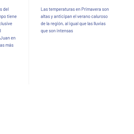
s del
Las temperaturas en Primavera son
ampo tiene
altas y anticipan el verano caluroso
clusive
de la región, al igual que las lluvias
l
que son intensas
 Juan en
 las más