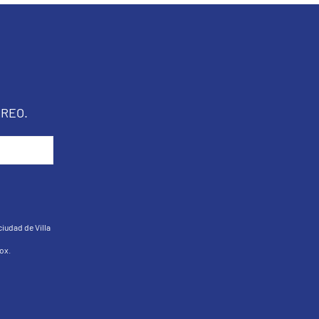
REO.
ciudad de Villa
ox
.