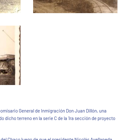
Comisario General de Inmigración Don Juan Dillón, una
 dicho terreno en la serie C de la 1ra sección de proyecto
o del Chaco luego de que el presidente Nicolás Avellaneda