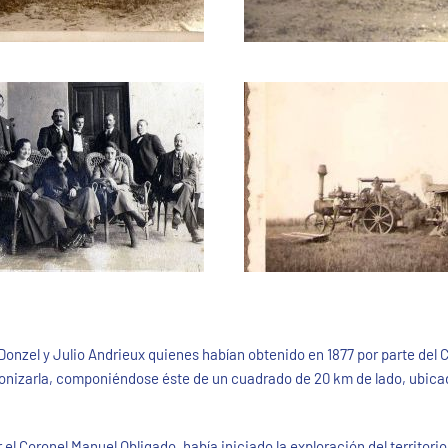
nzel y Julio Andrieux quienes habían obtenido en 1877 por parte del 
olonizarla, componiéndose éste de un cuadrado de 20 km de lado, ubicado
el Coronel Manuel Obligado, había iniciado la exploración del territori