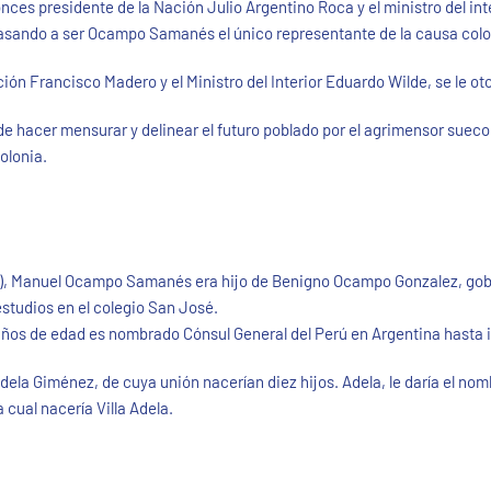
onces presidente de la Nación Julio Argentino Roca y el ministro del in
sando a ser Ocampo Samanés el único representante de la causa colo
ción Francisco Madero y el Ministro del Interior Eduardo Wilde, se le oto
e hacer mensurar y delinear el futuro poblado por el agrimensor sueco O
olonia.
o), Manuel Ocampo Samanés era hijo de Benigno Ocampo Gonzalez, go
estudios en el colegio San José.
años de edad es nombrado Cónsul General del Perú en Argentina hasta in
a Giménez, de cuya unión nacerían diez hijos. Adela, le daría el nombr
 cual nacería Villa Adela.