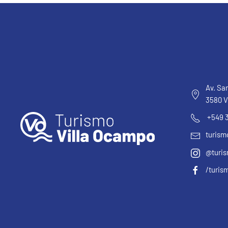
Av. San
3580 V
+549 
turis
@turis
/turis