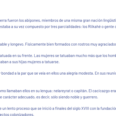
ierra fueron los abipones, miembros de una misma gran nación lingüíst
staba a su vez compuesto por tres parcialidades: los Riikahé o gente 
ble y longevo. Físicamente bien formados con rostros muy agraciados. 
tatuada en su frente. Las mujeres se tatuaban mucho más que los homb
gaban a sus hijas mujeres a tatuarse.
ondad a la par que se veía en ellos una alegría modesta. En sus reunion
mo llamaban ellos en su lengua: nelareyrat o capitán. El cacicazgo era 
de carácter adecuado, es decir, sólo siendo noble y guerrero.
e un lento proceso que se inició a finales del siglo XVIII con la fundaci
oyectos colonizadores.