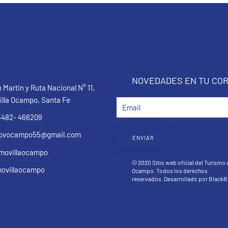
NOVEDADES EN TU COR
 Martin y Ruta Nacional N° 11,
illa Ocampo, Santa Fe
3482- 466209
movocampo55@gmail.com
ENVIAR
movillaocampo
© 2020 Sitio web oficial del Turismo 
movillaocampo
Ocampo. Todos los derechos
reservados. Desarrollado por
BlackB