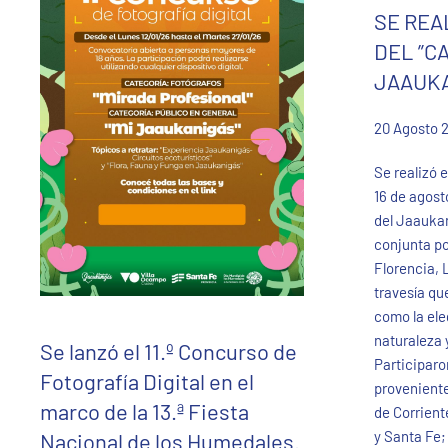
SE REAL
DEL ”C
JAAUKA
20 Agosto 
Se realizó 
16 de agosto
del Jaaukan
conjunta po
Florencia, 
travesía qu
como la ele
naturaleza 
Se lanzó el 11.º Concurso de
Participaro
Fotografía Digital en el
proveniente
marco de la 13.ª Fiesta
de Corrien
y Santa Fe;
Nacional de los Humedales.