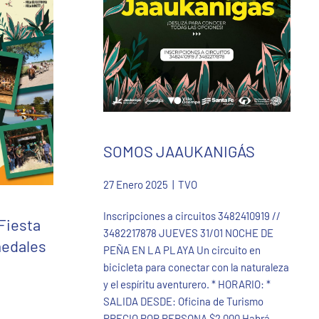
SOMOS JAAUKANIGÁS
27 Enero 2025
| TVO
Inscripciones a circuitos 3482410919 //
 Fiesta
3482217878 JUEVES 31/01 NOCHE DE
medales
PEÑA EN LA PLAYA Un circuito en
bicicleta para conectar con la naturaleza
y el espíritu aventurero. * HORARIO: *
SALIDA DESDE: Oficina de Turismo
PRECIO POR PERSONA $2.000 Habrá