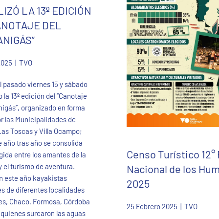
IZÓ LA 13º EDICIÓN
ANOTAJE DEL
NIGÁS”
2025
| TVO
el pasado viernes 15 y sábado
 la 13º edición del “Canotaje
igás”, organizado en forma
r las Municipalidades de
Las Toscas y Villa Ocampo;
e año tras año se consolida
Censo Turístico 12°
gida entre los amantes de la
y el turismo de aventura.
Nacional de los Hu
n este año kayakistas
2025
s de diferentes localidades
tes, Chaco, Formosa, Córdoba
25 Febrero 2025
| TVO
 quienes surcaron las aguas