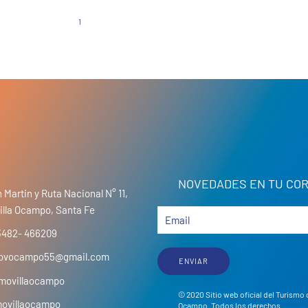
1
2
3
4
…
9
NOVEDADES EN TU COR
 Martin y Ruta Nacional N° 11,
illa Ocampo, Santa Fe
3482- 466209
movocampo55@gmail.com
ENVIAR
movillaocampo
© 2020 Sitio web oficial del Turismo 
movillaocampo
Ocampo. Todos los derechos