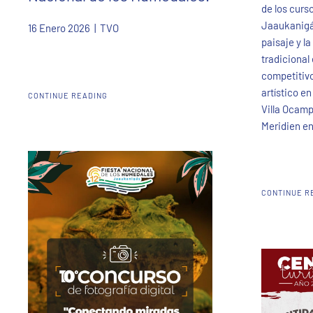
de los curs
Jaaukanigás
16 Enero 2026
| TVO
paisaje y l
tradicional
competitiv
artístico e
CONTINUE READING
Villa Ocamp
Meridien en
CONTINUE R