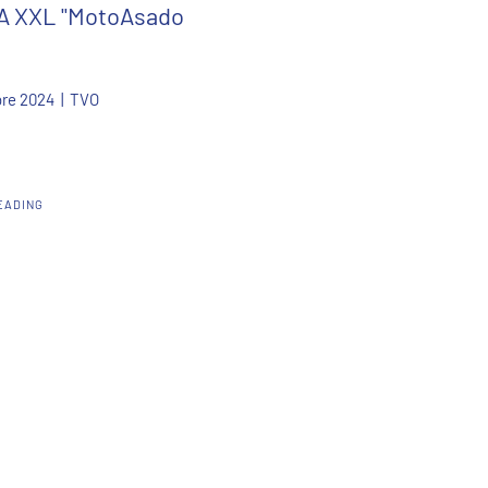
 XXL "MotoAsado
re 2024
| TVO
EADING