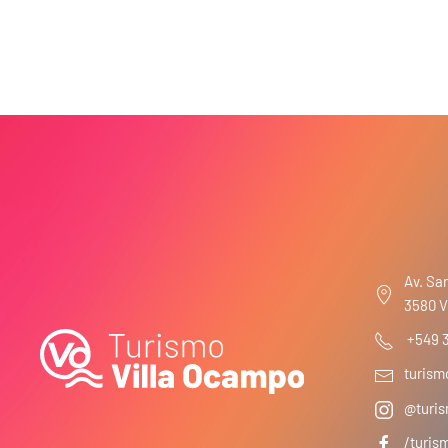
Av. San
3580 V
+549 
turis
@turis
/turis