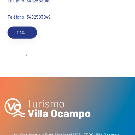
Teléfono:
3482583049
Teléfono: 3482583049
MÁS...
1
2